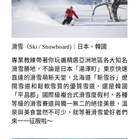
滑雪（Ski / Snowboard)｜日本、韓國
專業教練帶著你玩遍精選亞洲地區各大知名
滑雪勝地，不論是日本「湯澤町」東京快速
直達的滑雪萌新天堂，北海道「新雪谷」遼
闊雪道和鬆軟雪質的優質雪道、還是韓國
「平昌郡」國際級複合式滑雪度假村，各種
等級的滑雪賽道與獨一無二的絕佳美景，溫
泉與美食當然不可少，就等著滑雪愛好者們
來一一征服啦～