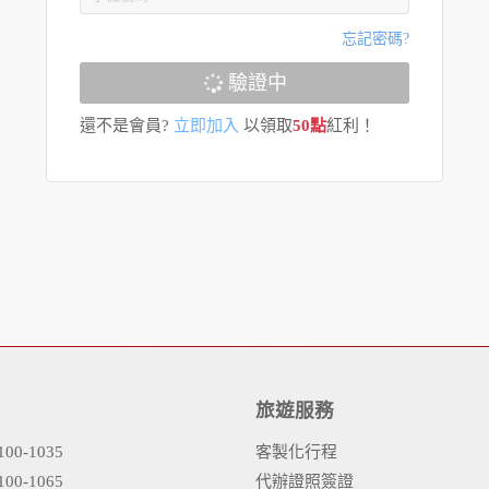
忘記密碼?
驗證中
還不是會員?
立即加入
以領取
50點
紅利！
旅遊服務
00-1035
客製化行程
00-1065
代辦證照簽證